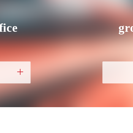
fice
gr