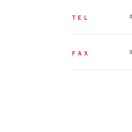
ＴＥＬ
ＦＡＸ